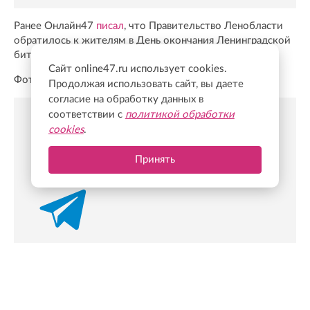
Ранее Онлайн47
писал
, что Правительство Ленобласти
обратилось к жителям в День окончания Ленинградской
битвы.
Сайт online47.ru использует cookies.
Фото: Онлайн47
Продолжая использовать сайт, вы даете
согласие на обработку данных в
соответствии с
политикой обработки
cookies
.
Новости Online47- в Telegram быстрее🚀
Подпишись:
https://t.me/online47news
Принять