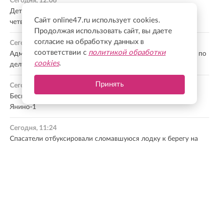
Сегодня, 12:06
Дети стали главным подарком судьбы для каждого
Сайт online47.ru использует cookies.
четвертого россиянина
Продолжая использовать сайт, вы даете
согласие на обработку данных в
Сегодня, 11:57
соответствии с
политикой обработки
Администрация Заневского поселения подала новые иски по
cookies
.
делу о «летающих паях»
Принять
Сегодня, 11:38
Бесплатный день красоты для мам и дочек пройдет в
Янино-1
Сегодня, 11:24
Спасатели отбуксировали сломавшуюся лодку к берегу на
Ладожском озере
Все новости
МНЕНИЕ ЭКСПЕРТА
Ленинградская область — один из лидеров по