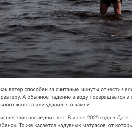
 как ветер способен за считаные минуты отнести че
арватеру. А обычное падение в воду превращается в
льного жилета или ударился о камни.
исшествия последних лет. В июне 2025 года в Дагес
енок. То же касается надувных матрасов, от которы