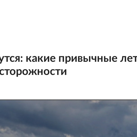
утся: какие привычные ле
осторожности