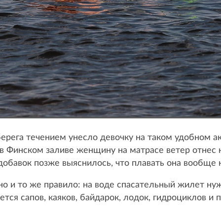
берега течением унесло девочку на таком удобном ак
в Финском заливе женщину на матрасе ветер отнес н
добавок позже выяснилось, что плавать она вообще 
о и то же правило: на воде спасательный жилет ну
ется сапов, каяков, байдарок, лодок, гидроциклов и