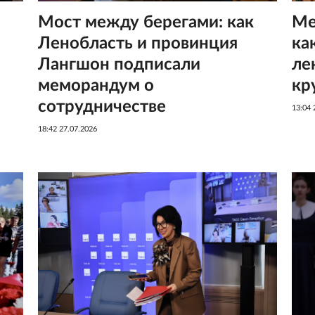
Мост между берегами: как
Ме
Ленобласть и провинция
ка
Лангшон подписали
ле
меморандум о
кр
сотрудничестве
13:04 
18:42 27.07.2026