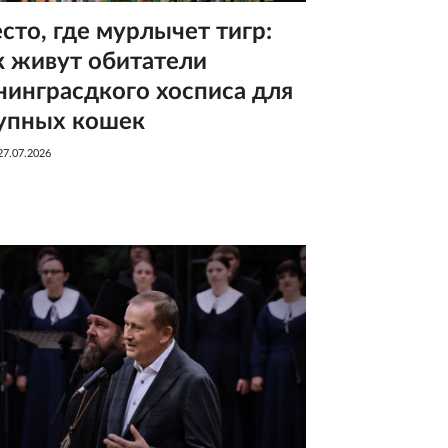
сто, где мурлычет тигр:
к живут обитатели
нинграсдкого хосписа для
упных кошек
27.07.2026