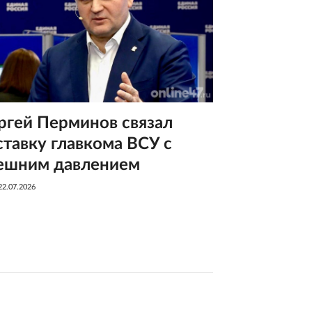
ргей Перминов связал
ставку главкома ВСУ с
ешним давлением
22.07.2026