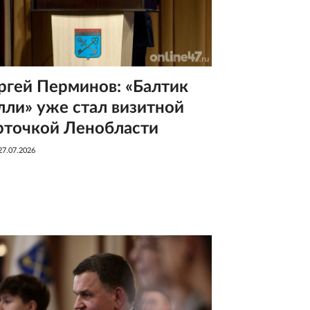
ргей Перминов: «Балтик
лли» уже стал визитной
рточкой Ленобласти
27.07.2026