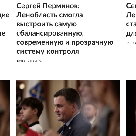
Сергей Перминов:
Се
щие
Ленобласть смогла
Ле
выстроить самую
ст
ле
сбалансированную,
дл
современную и прозрачную
14:27 
систему контроля
18:03 07.08.2026