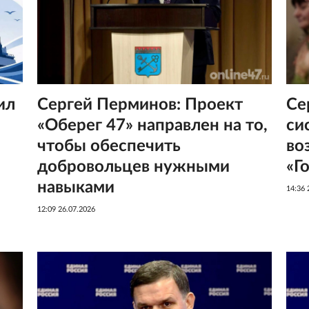
Сергей Перминов: Проект
ил
Се
«Оберег 47» направлен на то,
си
чтобы обеспечить
во
добровольцев нужными
«Г
навыками
14:36 
12:09 26.07.2026