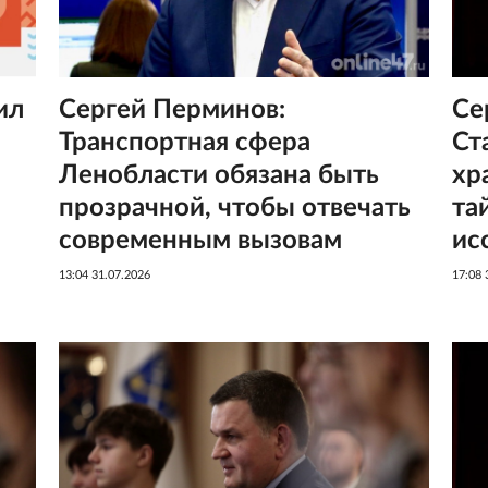
Сергей Перминов:
Се
ил
Транспортная сфера
Ст
Ленобласти обязана быть
хр
прозрачной, чтобы отвечать
та
современным вызовам
ис
13:04 31.07.2026
17:08 