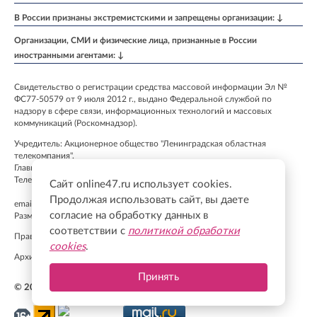
В России признаны экстремистскими и запрещены организации: ↓
Организации, СМИ и физические лица, признанные в России
иностранными агентами: ↓
Свидетельство о регистрации средства массовой информации Эл №
ФС77-50579 от 9 июля 2012 г., выдано Федеральной службой по
надзору в сфере связи, информационных технологий и массовых
коммуникаций (Роскомнадзор).
Учредитель: Акционерное общество "Ленинградская областная
телекомпания".
Главный редактор: Бурмакина К. А.
Телефон: +7 (812) 640-6114
Сайт online47.ru использует cookies.
Продолжая использовать сайт, вы даете
email:
info@online47.ru
согласие на обработку данных в
Размещение рекламы
admitriev@lentv24.ru
соответствии с
политикой обработки
Правила применения рекомендательных технологий
cookies
.
Архив
Принять
© 2012—2026 Сетевое издание «Онлайн47.ру»