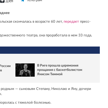
Телеграм
зднее
льская скончалась в возрасте 60 лет,
передает
пресс-
жественного театра, она проработала в нем 33 года,
В Риге прошла церемония
России
прощания с баскетболистом
ов
Янисом Тиммой
 родным — сыновьям Степану, Николаю и Яну, дочери
к.
боролась с тяжелой болезнью.