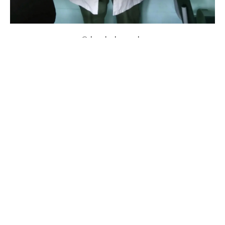
@drozdenko_au_lo