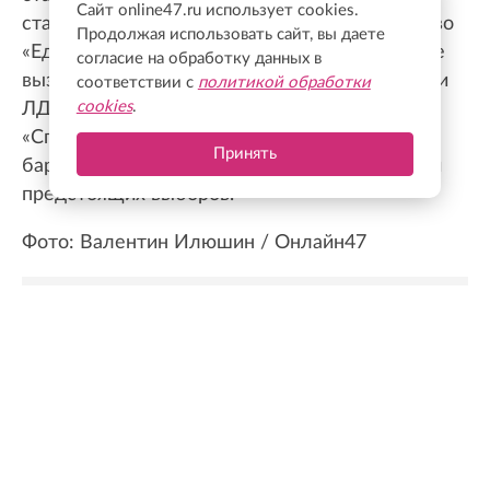
Сайт online47.ru использует cookies.
старта полноценной агитации. Если лидерство
Продолжая использовать сайт, вы даете
«Единой России», по оценке эксперта, пока не
согласие на обработку данных в
вызывает вопросов, то соперничество КПРФ и
соответствии с
политикой обработки
cookies
.
ЛДПР за вторую позицию, а также борьба
«Справедливой России» за прохождение
Принять
барьера способны стать главными сюжетами
предстоящих выборов.
Фото: Валентин Илюшин / Онлайн47
Новости Online47- в Telegram быстрее🚀
Подпишись:
https://t.me/online47news