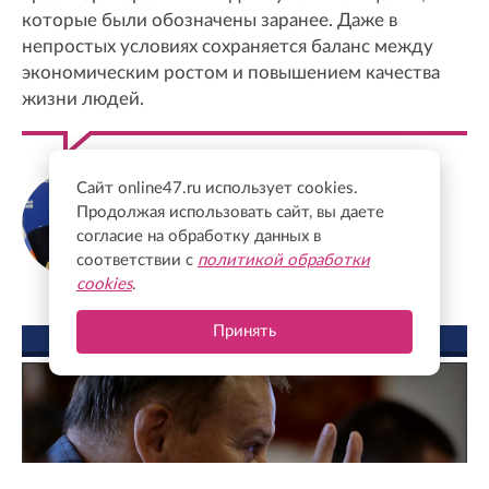
которые были обозначены заранее. Даже в
непростых условиях сохраняется баланс между
экономическим ростом и повышением качества
жизни людей.
Сергей Перминов
Сайт online47.ru использует cookies.
Сенатор от Ленинградской области,
Продолжая использовать сайт, вы даете
заместитель секретаря Генсовета партии
согласие на обработку данных в
"Единая Россия"
соответствии с
политикой обработки
cookies
.
Принять
ФОТО ДНЯ