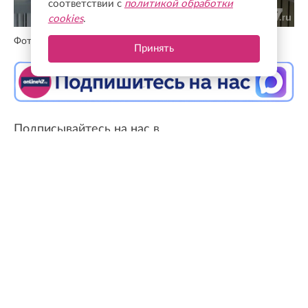
соответствии с
политикой обработки
cookies
.
Фото: Валентин Илюшин / Онлайн47
Принять
Подписывайтесь на нас в
Телеграм
Кто уже вышел к избирателям, как партии
проходят регистрационный этап и где
сохранится главная интрига сентября
Избирательная кампания в Ленинградской
области постепенно переходит от штабной и
юридической работы к публичной борьбе за