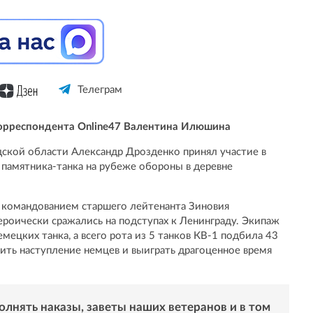
Телеграм
орреспондента Online47 Валентина Илюшина
дской области Александр Дрозденко принял участие в
памятника-танка на рубеже обороны в деревне
 командованием старшего лейтенанта Зиновия
героически сражались на подступах к Ленинграду. Экипаж
мецких танка, а всего рота из 5 танков КВ-1 подбила 43
ить наступление немцев и выиграть драгоценное время
лнять наказы, заветы наших ветеранов и в том