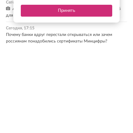
Сегодня, 17:24
Атаки на склады Wildberries: экономист оценила ущерб
Принять
для малого бизнеса и регионов
Сегодня, 17:15
Почему банки вдруг перестали открываться или зачем
россиянам понадобились сертификаты Минцифры?
Сегодня, 17:10
Ни один вопрос не остался без решения: Сергей Мачинский
— об итогах встречи губернатора с руководством Ассоциации
ветеранов СВО
Все новости
МНЕНИЕ ЭКСПЕРТА
Ленинградская область — один из лидеров по
темпам развития. По итогам прошлого года
регион занял первое место в России по объему