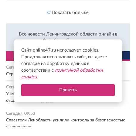
Показать больше
Все новости Ленинградской области онлайн в
Фейсбуке.
Подписаться
Сайт online47.ru использует cookies.
ЛЕНТА
ПОПУЛЯРНОЕ
Продолжая использовать сайт, вы даете
согласие на обработку данных в
Сегодня, 10:31
соответствии с
политикой обработки
Сергей Безруков оставил отпечаток ладони в Выборге
cookies
.
Сегодня, 10:11
Принять
Ученые с помощью ИИ создали вирусы, которых ранее не
существовало в природе
Сегодня, 09:53
Спасатели Ленобласти усилили контроль за безопасностью
на водоемах