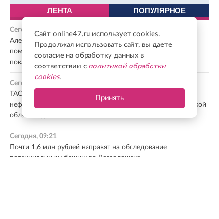
ЛЕНТА
ПОПУЛЯРНОЕ
Сегодня, 09:36
Сайт online47.ru использует cookies.
Александр Дрозденко: Удовлетворенность медицинской
Продолжая использовать сайт, вы даете
помощью по ОМС в Ленобласти превысила плановые
согласие на обработку данных в
показатели
соответствии с
политикой обработки
cookies
.
Сегодня, 09:33
ТАСС: Аналитик НАТО передавал СБУ координаты
Принять
нефтегазовых объектов в Ленинградской и Калининградской
областях для атак
Сегодня, 09:21
Почти 1,6 млн рублей направят на обследование
потенциальных убежищ во Всеволожске
Сегодня, 09:08
Россия защищает тылы: политолог Шаповалов о кадровых
перестановках в Минобороны