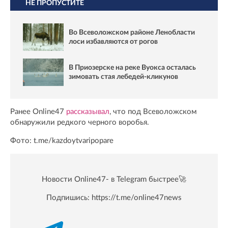
НЕ ПРОПУСТИТЕ
Во Всеволожском районе Ленобласти
лоси избавляются от рогов
В Приозерске на реке Вуокса осталась
зимовать стая лебедей-кликунов
Ранее Online47
рассказывал
, что под Всеволожском
обнаружили редкого черного воробья.
Фото: t.me/kazdoytvaripopare
Новости Online47- в Telegram быстрее🚀
Подпишись:
https://t.me/online47news