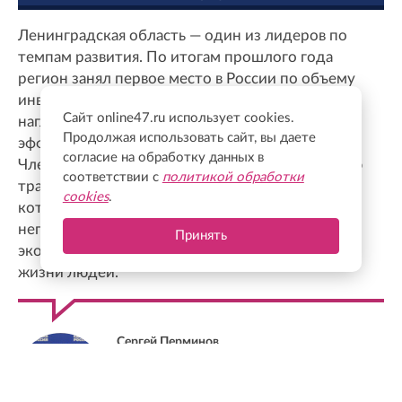
Ленинградская область — один из лидеров по
темпам развития. По итогам прошлого года
регион занял первое место в России по объему
инвестиций в реальный сектор экономики. Это
Сайт online47.ru использует cookies.
наглядный показатель доверия бизнеса и
Продолжая использовать сайт, вы даете
эффективности работы команды губернатора.
согласие на обработку данных в
Члены правительства ясно понимают желаемую
соответствии с
политикой обработки
траекторию развития и движутся к тем целям,
cookies
.
которые были обозначены заранее. Даже в
непростых условиях сохраняется баланс между
Принять
экономическим ростом и повышением качества
жизни людей.
Сергей Перминов
Сенатор от Ленинградской области,
заместитель секретаря Генсовета партии
"Единая Россия"