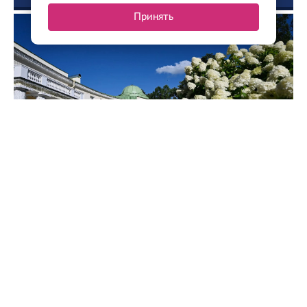
ФОТО ДНЯ
Принять
Александр Дрозденко поделился снимками усадьбы
Марьино