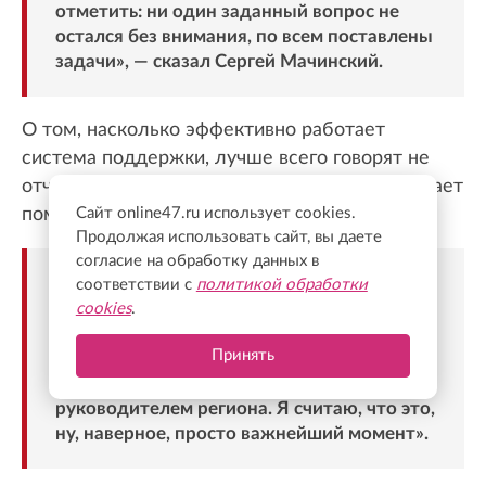
отметить: ни один заданный вопрос не
остался без внимания, по всем поставлены
задачи», — сказал Сергей Мачинский.
О том, насколько эффективно работает
система поддержки, лучше всего говорят не
отчеты, а реальные ситуации в районах, считает
помощник губернатора:
Сайт online47.ru использует cookies.
Продолжая использовать сайт, вы даете
согласие на обработку данных в
«На совещании было принято решение о
соответствии с
политикой обработки
ежеквартальной встрече губернатора с
cookies
.
активом Ассоциации ветеранов. То есть мы
Принять
понимаем, что теперь все проблемы
ветеранов будут напрямую услышаны
руководителем региона. Я считаю, что это,
ну, наверное, просто важнейший момент».