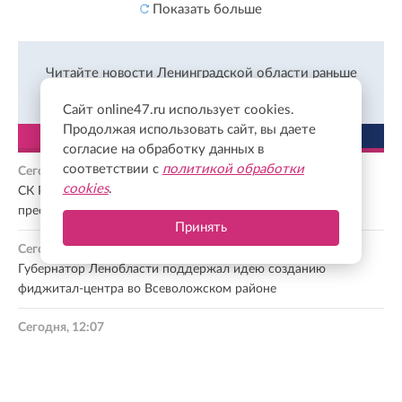
Показать больше
Читайте новости Ленинградской области раньше
других во Вконтакте
Подписаться
Сайт online47.ru использует cookies.
Продолжая использовать сайт, вы даете
ЛЕНТА
ПОПУЛЯРНОЕ
согласие на обработку данных в
соответствии с
политикой обработки
Сегодня, 12:38
cookies
.
СК России озвучил новые данные расследования
преступлений ВСУ в Курской области
Принять
Сегодня, 12:33
Губернатор Ленобласти поддержал идею созданию
фиджитал-центра во Всеволожском районе
Сегодня, 12:07
В Кингисеппском районе помогают участникам СВО с
медицинской реабилитацией и решением социальных
вопросов