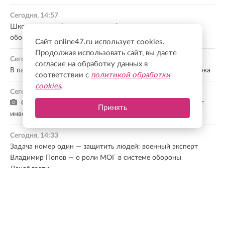
Сегодня, 14:57
Школа олимпийского резерва «Фаворит» получила новое
оборудование для подготовки спортсменов
Сайт online47.ru использует cookies.
Продолжая использовать сайт, вы даете
Сегодня, 14:38
согласие на обработку данных в
В парке «Оккервиль» в Кудрово появится новая входная арка
соответствии с
политикой обработки
cookies
.
Сегодня, 14:35
Светлана Журова: Газификация предприятий повышает
Принять
инвестиционную привлекательность Ленобласти
Сегодня, 14:33
Задача номер один — защитить людей: военный эксперт
Владимир Попов — о роли МОГ в системе обороны
Ленобласти
Все новости
МНЕНИЕ ЭКСПЕРТА