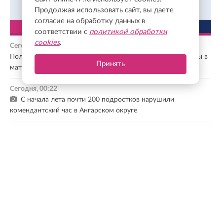
Всегда в курсе событий в Твиттер.
Подписаться
Продолжая использовать сайт, вы даете
согласие на обработку данных в
ЛЕНТА
ПОПУЛЯРНОЕ
соответствии с
политикой обработки
cookies
.
Сегодня, 00:48
Полузащитника «Зенита» госпитализировали после травмы в
Принять
матче Кубка России
Сегодня, 00:22
С начала лета почти 200 подростков нарушили
комендантский час в Ангарском округе
05 августа, 23:59
Комиссия Минздрава рекомендовала расширить перечень
жизненно важных лекарств
05 августа, 23:21
Почти 70% отобранных образцов сливочного масла в
Петербурге не прошли проверку
05 августа, 22:58