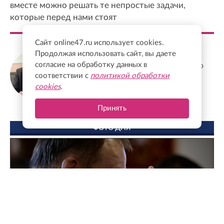
вместе можно решать те непростые задачи,
которые перед нами стоят
Сайт online47.ru использует cookies.
Продолжая использовать сайт, вы даете
Станислав Еремеев
согласие на обработку данных в
Депутат Заксобрания Ленобласти, доктор
соответствии с
политикой обработки
экономических наук, профессор
cookies
.
Принять
ФОТО ДНЯ