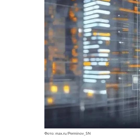
Фото: max.ru/Perminov_SN