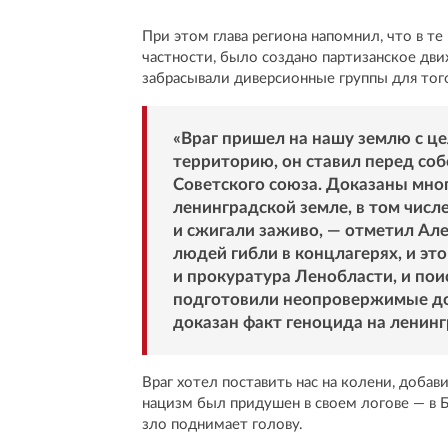
При этом глава региона напомнил, что в т
частности, было создано партизанское дв
забрасывали диверсионные группы для того
«Враг пришел на нашу землю с це
территорию, он ставил перед со
Советского союза. Доказаны мно
ленинградской земле, в том числ
и сжигали заживо, — отметил Але
людей гибли в концлагерях, и эт
и прокуратура Ленобласти, и пои
подготовили неопровержимые док
доказан факт геноцида на ленинг
Враг хотел поставить нас на колени, добав
нацизм был придушен в своем логове — в Б
зло поднимает голову.