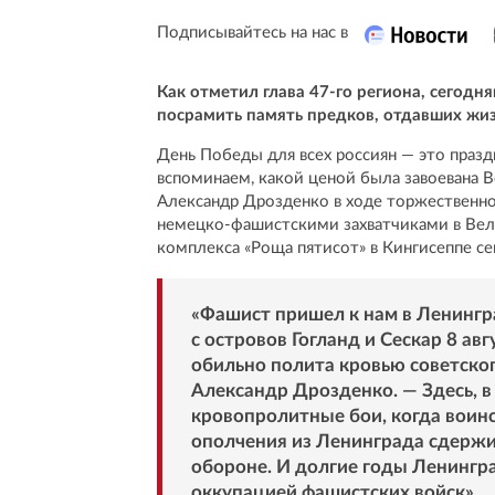
Подписывайтесь на нас в
Как отметил глава 47-го региона, сегодн
посрамить память предков, отдавших жиз
День Победы для всех россиян — это праздн
вспоминаем, какой ценой была завоевана 
Александр Дрозденко в ходе торжественн
немецко-фашистскими захватчиками в Вел
комплекса «Роща пятисот» в Кингисеппе сег
«Фашист пришел к нам в Ленингра
с островов Гогланд и Сескар 8 ав
обильно полита кровью советско
Александр Дрозденко. — Здесь, в
кровопролитные бои, когда воин
ополчения из Ленинграда сдержив
обороне. И долгие годы Ленингр
оккупацией фашистских войск».