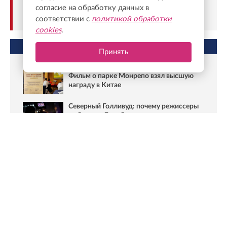
Видео — «Как пережить брак», режиссёр
согласие на обработку данных в
Юлия Трофимова.
соответствии с
политикой обработки
cookies
.
НЕ ПРОПУСТИТЕ
Принять
Фильм о парке Монрепо взял высшую
награду в Китае
Северный Голливуд: почему режиссеры
выбирают Ленобласть и какие громкие
проекты здесь снимали
Ранее Онлайн47
писал
, что к 60-летию фильма «Война и
мир» в Выборге открылась тематическая выставка.
Фото: Валентин Илюшин/ Oнлайн47
Новости Online47- в Telegram быстрее🚀