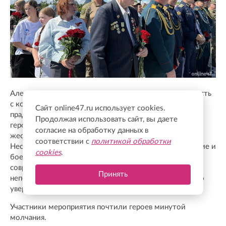
Александр Дрозденко заявил, что жителям региона есть
с кого брать пример, а именно с поколения дедов и
Сайт online47.ru использует cookies.
прадедов. Губернатор напомнил, что они не только
Продолжая использовать сайт, вы даете
героически обороняли Ленинград, но и в условиях
согласие на обработку данных в
жесточайшей блокады продолжали трудиться в тылу.
соответствии с
политикой обработки
Несмотря на голод и холод, они выпускали вооружение и
cookies
.
боеприпасы для фронта. Дрозденко подчеркнул, что
современники обязаны сохранять в себе такую же
Принять
непоколебимую веру в правоту своего дела и твердую
уверенность в итоговой победе.
Участники мероприятия почтили героев минутой
молчания.