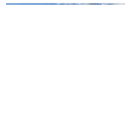
Напомним, что День окончания Ленинградской битвы
отмечается 9 августа. Это самое долгий бой Великой
Отечественной войны, который длился 1127 дней (с 10
июля 1941 года по 9 августа 1944 года). Официальный
статус Дня воинской славы России был присвоен этой