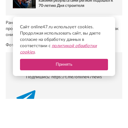
какими результатами регион подошел к
70-летию Дня строителя
Ранее Онлайн47
писал
, что какие инфраструктурные
Сайт online47.ru использует cookies.
проекты появились в прежних столицах праздника и как
Продолжая использовать сайт, вы даете
они работают сегодня.
согласие на обработку данных в
Фото: max.ru/drozdenko_au_lo
соответствии с
политикой обработки
cookies
.
Принять
Новости Online47- в Telegram быстрее🚀
Подпишись:
https://t.me/online47news