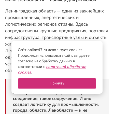
Опыт Ленобласти — пример для регионов
Ленинградская область — один из важнейших
промышленных, энергетических и
логистических регионов страны. Здесь
сосредоточены крупные предприятия, портовая
инфраструктура, транспортные узлы и объекты
жизнеобеспечения, поэтому защита
Сайт online47.ru использует cookies.
Ленинградского неба направлена
Продолжая использовать сайт, вы даете
одновременно на безопасность жителей и
согласие на обработку данных в
устойчивую работу критически важных
соответствии с
политикой обработки
объектов.
cookies
.
Принять
«Нападения осуществляют на Усть-Лугу.
Это огромнейший порт, новое портовое
соединение, такое сооружение. И оно
создает логистику для промышленности,
города, области, Ленобласти — и не