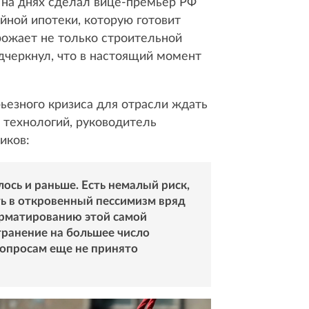
е на днях сделал вице-премьер РФ
йной ипотеки, которую готовит
грожает не только строительной
дчеркнул, что в настоящий момент
рьезного кризиса для отрасли ждать
 технологий, руководитель
иков:
ось и раньше. Есть немалый риск,
ть в откровенный пессимизм вряд
орматированию этой самой
транение на большее число
вопросам еще не принято