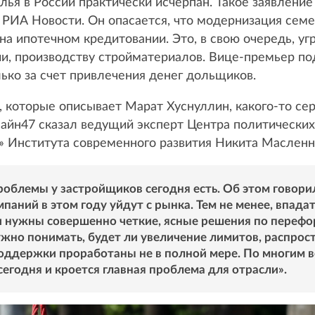
лья в России практически исчерпан. Такое заявлени
РИА Новости. Он опасается, что модернизация семе
 на ипотечном кредитовании. Это, в свою очередь, у
и, производству стройматериалов. Вице-премьер по
ько за счет привлечения денег дольщиков.
, которые описывает Марат Хуснуллин, какого-то се
нлайн47 сказал ведущий эксперт Центра политических
» Института современного развития Никита Масленн
облемы у застройщиков сегодня есть. Об этом говорил
паний в этом году уйдут с рынка. Тем не менее, впада
и нужны совершенно четкие, ясные решения по переф
жно понимать, будет ли увеличение лимитов, распрос
поддержки проработаны не в полной мере. По многим 
сегодня и кроется главная проблема для отрасли».