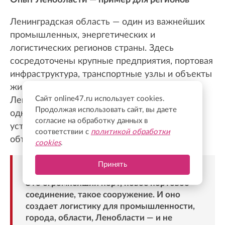
Опыт Ленобласти — пример для регионов
Ленинградская область — один из важнейших
промышленных, энергетических и
логистических регионов страны. Здесь
сосредоточены крупные предприятия, портовая
инфраструктура, транспортные узлы и объекты
жизнеобеспечения, поэтому защита
Сайт online47.ru использует cookies.
Ленинградского неба направлена
Продолжая использовать сайт, вы даете
одновременно на безопасность жителей и
согласие на обработку данных в
устойчивую работу критически важных
соответствии с
политикой обработки
объектов.
cookies
.
Принять
«Нападения осуществляют на Усть-Лугу.
Это огромнейший порт, новое портовое
соединение, такое сооружение. И оно
создает логистику для промышленности,
города, области, Ленобласти — и не