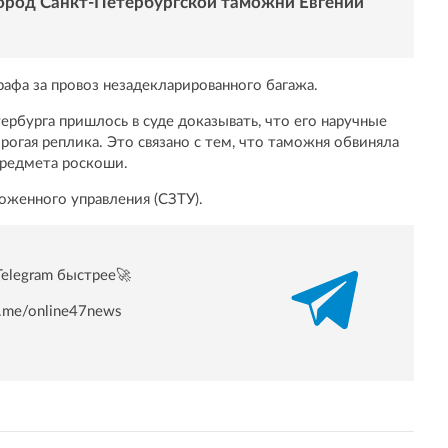
род Санкт-Петербургской таможни Евгений
афа за провоз незадекларированного багажа.
рбурга пришлось в суде доказывать, что его наручные
рогая реплика. Это связано с тем, что таможня обвиняла
предмета роскоши.
оженного управления (СЗТУ).
Telegram быстрее🚀
/t.me/online47news