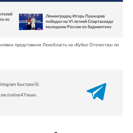
ителей
Ленинградец Игорь Пушкарев
ти по
победил на VI летней Спартакиаде
молодежи России по бадминтону
Силявко представили Ленобласть на «Кубке Отечества» по
Telegram быстрее🚀
/t.me/online47news