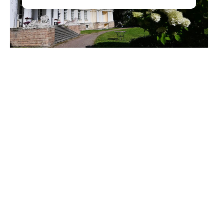
Александр Дрозденко поделился снимками усадьбы
Марьино