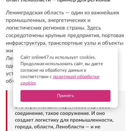
Опыт Ленобласти — пример для регионов
Ленинградская область — один из важнейших
промышленных, энергетических и
логистических регионов страны. Здесь
сосредоточены крупные предприятия, портовая
инфраструктура, транспортные узлы и объекты
жизнеобеспечения, поэтому защита
Сайт online47.ru использует cookies.
Ленинградского неба направлена
Продолжая использовать сайт, вы даете
одновременно на безопасность жителей и
согласие на обработку данных в
устойчивую работу критически важных
соответствии с
политикой обработки
объектов.
cookies
.
Принять
«Нападения осуществляют на Усть-Лугу.
Это огромнейший порт, новое портовое
соединение, такое сооружение. И оно
создает логистику для промышленности,
города, области, Ленобласти — и не