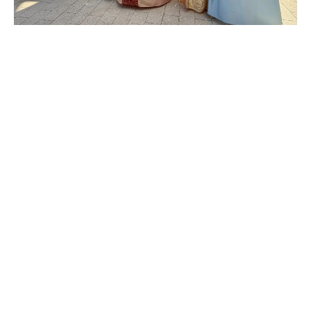
@drozdenko_au_lo
@drozdenko_au_lo