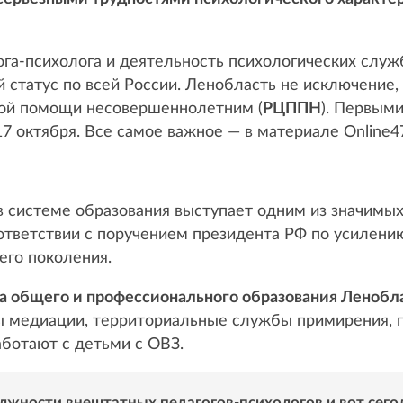
га-психолога и деятельность психологических служ
статус по всей России. Ленобласть не исключение, 
кой помощи несовершеннолетним (
РЦППН
). Первым
7 октября. Все самое важное — в материале Online4
в системе образования выступает одним из значимы
оответствии с поручением президента РФ по усилен
его поколения.
а общего и профессионального образования Ленобл
ы медиации, территориальные службы примирения, 
ботают с детьми с ОВЗ.
олжности внештатных педагогов-психологов и вот сего