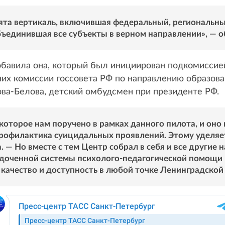
зята вертикаль, включившая федеральный, региональн
бъединившая все субъекты в верном направлении», — о
добавила она, который был инициирован подкомиссие
х комиссии госсовета РФ по направлению образован
ва-Белова, детский омбудсмен при президенте РФ.
 которое нам поручено в рамках данного пилота, и он
профилактика суицидальных проявлений. Этому уделяет
— Но вместе с тем Центр собрал в себя и все другие н
оченной системы психолого-педагогической помощи в
качество и доступность в любой точке Ленинградской 