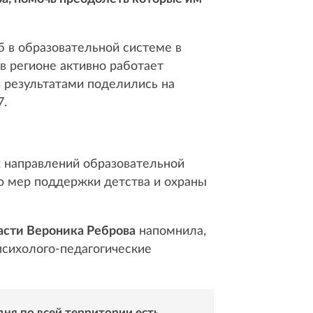
б в образовательной системе в
в регионе активно работает
и результатами поделились на
7.
х направлений образовательной
ию мер поддержки детства и охраны
асти Вероника Реброва
напомнила,
психолого-педагогические
дня по всей территории есть