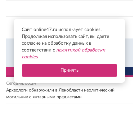
Показать больше
Сайт online47.ru использует cookies.
Продолжая использовать сайт, вы даете
согласие на обработку данных в
Объясняем, что происходит в Ленобласти и за ее
соответствии с
политикой обработки
пределами в Одноклассниках.
Подписаться
cookies
.
Принять
ЛЕНТА
ПОПУЛЯРНОЕ
Сегодня, 06:24
Археологи обнаружили в Ленобласти неолитический
могильник с янтарными предметами
Сегодня, 05:21
Суд Швеции отказался пересматривать решение о передаче
сухогруза Caffa Киеву
Сегодня, 04:36