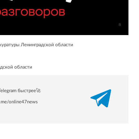
куратуры Ленинградской области
адской области
Telegram быстрее🚀
/t.me/online47news