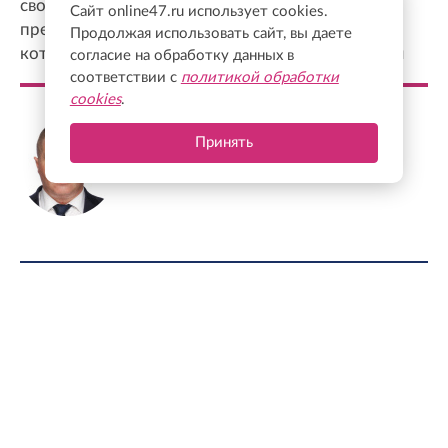
свое время. Поэтому в Ленинградской области
Сайт online47.ru использует cookies.
предусмотрены различные меры поддержки,
Продолжая использовать сайт, вы даете
которые позволяют компенсировать эти усилия
согласие на обработку данных в
соответствии с
политикой обработки
cookies
.
Михаил Соколов
Принять
Председатель комитета по молодежной
политике Ленинградской области
ФОТО ДНЯ