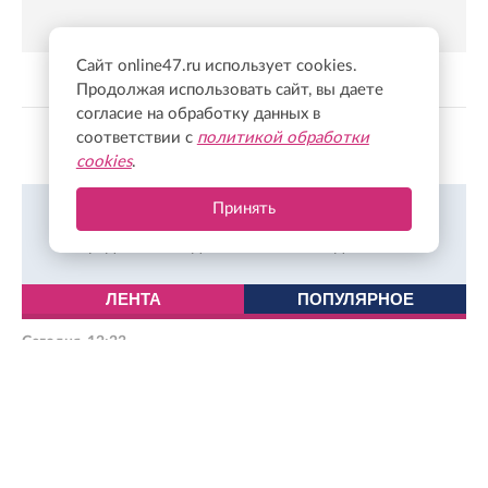
Сайт online47.ru использует cookies.
Продолжая использовать сайт, вы даете
согласие на обработку данных в
соответствии с
политикой обработки
Показать больше
cookies
.
Принять
Объясняем, что происходит в Ленобласти и за ее
пределами в Одноклассниках.
Подписаться
ЛЕНТА
ПОПУЛЯРНОЕ
Сегодня, 12:23
Александр Дрозденко возложил цветы к мемориалу в
годовщину окончания Ленинградской битвы
Сегодня, 12:11
Александр Дрозденко: Мы заплатили очень высокую цену
за нашу ленинградскую победу