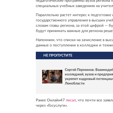
педагогические программы вузов региона п
специальных учебных заведениях на учител
Параллельно растет интерес к подготовке
государственного управления в высших уче
словам главы региона, за этой цифрой — б
будут принимать важные для региона реше
Напомним, что списки на зачисление в выс
данные о поступлении в колледжи и техник
НЕ ПРОПУСТИТЕ
Сергей Перминов: Взаимоде
колледжей, вузов и предпри
укрепит кадровый потенциа
Ленобласти
Ранее Онлайн47
писал
, что почти все зая
через «Госуслуги».