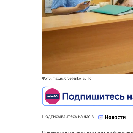
Фото: max.ru/drozdenko_au_lo
Подписывайтесь на нас в
Приемная кампания выходит на финишн