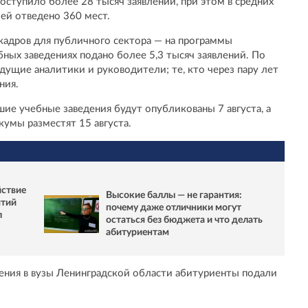
оступило более 28 тысяч заявлений, при этом в средних
ей отведено 360 мест.
 кадров для публичного сектора — на программы
бных заведениях подано более 5,3 тысяч заявлений. По
удущие аналитики и руководители; те, кто через пару лет
ния.
шие учебные заведения будут опубликованы 7 августа, а
умы разместят 15 августа.
йствие
Высокие баллы — не гарантия:
ятий
почему даже отличники могут
л
остаться без бюджета и что делать
абитуриентам
вления в вузы Ленинградской области абитуриенты подали