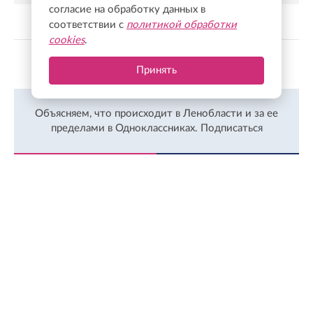
согласие на обработку данных в
соответствии с
политикой обработки
cookies
.
Показать больше
Принять
Объясняем, что происходит в Ленобласти и за ее
пределами в Одноклассниках.
Подписаться
ЛЕНТА
ПОПУЛЯРНОЕ
Сегодня, 15:08
Семья из Ломоносовского района стала родителями тройни
Сегодня, 14:44
Снегоболотоход перевернулся в Приозерском районе
Сегодня, 14:32
Игорь Руденя поздравил строителей Северо-Запада