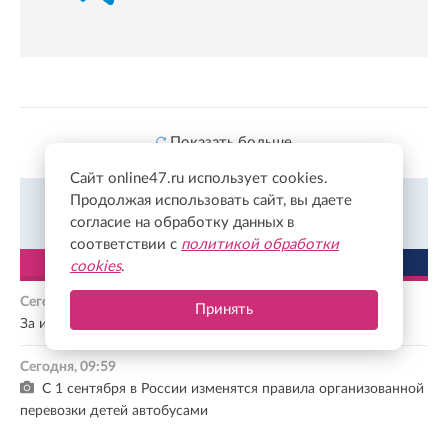
Показать больше
Сайт online47.ru использует cookies.
Продолжая использовать сайт, вы даете
Всегда в курсе событий в Твиттер.
Подписаться
согласие на обработку данных в
соответствии с
политикой обработки
ЛЕНТА
ПОПУЛЯРНОЕ
cookies
.
Сегодня, 10:07
Принять
За июль в Петербурге и Ленобласти пропали 447 человек
Сегодня, 09:59
С 1 сентября в России изменятся правила организованной
перевозки детей автобусами