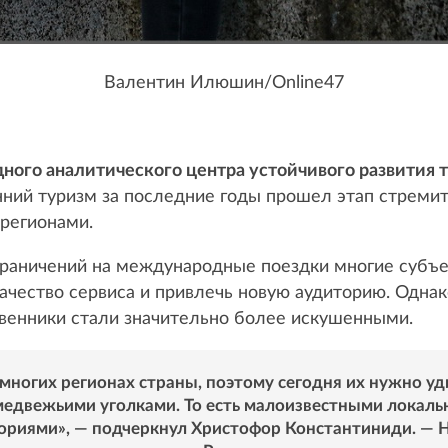
Валентин Илюшин/Online47
ого аналитического центра устойчивого развития
нний туризм за последние годы прошел этап стремит
регионами.
ограничений на международные поездки многие субъ
качество сервиса и привлечь новую аудиторию. Однак
твенники стали значительно более искушенными.
многих регионах страны, поэтому сегодня их нужно уд
медвежьими уголками. То есть малоизвестными локал
риями», — подчеркнул Христофор Константиниди. — 