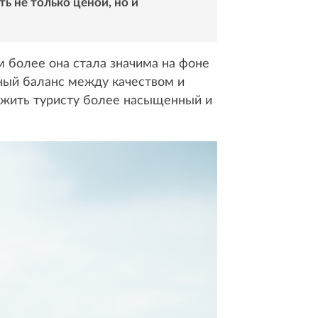
ь не только ценой, но и
м более она стала значима на фоне
ьный баланс между качеством и
ложить туристу более насыщенный и