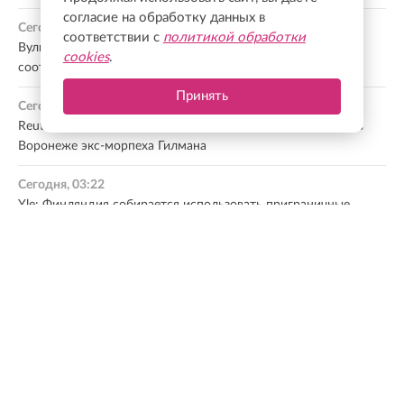
согласие на обработку данных в
Сегодня, 05:23
соответствии с
политикой обработки
Вулин заявил, что визит Зеленского в Сербию не
cookies
.
соответствует желанию граждан страны
Принять
Сегодня, 04:36
Reuters: США просили Россию освободить осужденного в
Воронеже экс-морпеха Гилмана
Сегодня, 03:22
Yle: Финляндия собирается использовать приграничные
болота как элемент обороны
Сегодня, 02:39
СМИ: США помогут Киеву улучшить ракеты для систем
ПВО С-300
Все новости
МНЕНИЕ ЭКСПЕРТА