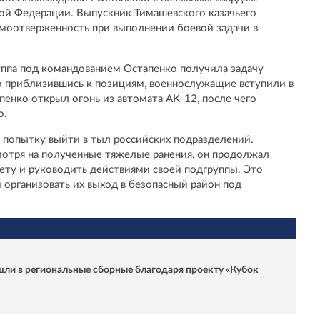
кой Федерации. Выпускник Тимашевского казачьего
амоотверженность при выполнении боевой задачи в
руппа под командованием Остапенко получила задачу
о приблизившись к позициям, военнослужащие вступили в
енко открыл огонь из автомата АК-12, после чего
о.
 попытку выйти в тыл российских подразделений.
мотря на полученные тяжелые ранения, он продолжал
ту и руководить действиями своей подгруппы. Это
 организовать их выход в безопасный район под
шли в региональные сборные благодаря проекту «Кубок