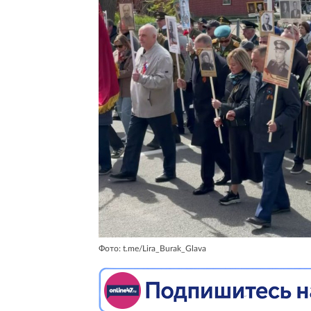
Фото: t.me/Lira_Burak_Glava