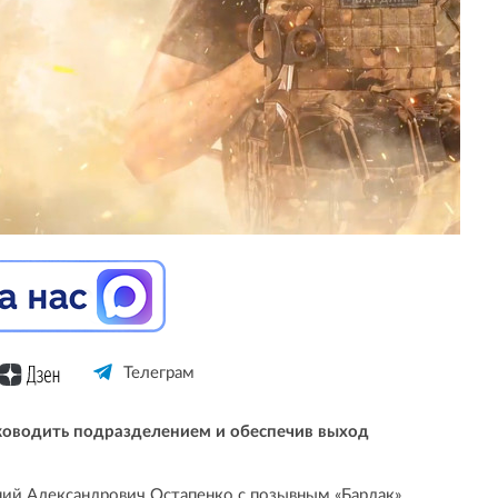
Телеграм
ководить подразделением и обеспечив выход
ений Александрович Остапенко с позывным «Бардак»