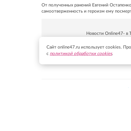
От полученных ранений Евгений Остапенко
самоотверженность и героизм ему посмерт
Новости Online47- в 
Подпишись:
https:/
Сайт online47.ru использует cookies. Пр
с
политикой обработки cookies
.
Все новости Ленинградско
Перечень иностранных и международных неправитель