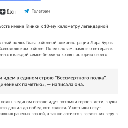
Телеграм
сств имени Глинки к 10-му километру легендарной
ртный полк». Глава районной администрации Лира Бурак
севоложском районе. По ее словам, память о ветеранах
нна: в каждой семье бережно хранят историю своего
и идем в едином строю "Бессмертного полка".
диненных памятью», — написала она.
олк» в едином потоке идут потомки героев: дети, внуки
х, кто дожил до победного салюта. Участники несут
авших раненых врачей, а также артистов, вселявших веру в