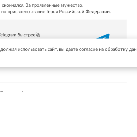
 скончался. За проявленные мужество,
но присвоено звание Героя Российской Федерации.
Telegram быстрее🚀
/t.me/online47news
одолжая использовать сайт, вы даете согласие на обработку да
Показать больше
й области онлайн в Фейсбуке.
Подписаться
ственных организаций, деятельность которых признана нежелательной на т