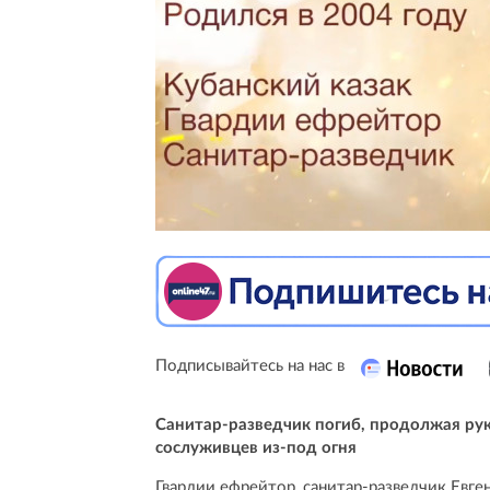
Подписывайтесь на нас в
Санитар-разведчик погиб, продолжая ру
сослуживцев из-под огня
Гвардии ефрейтор, санитар-разведчик Евг