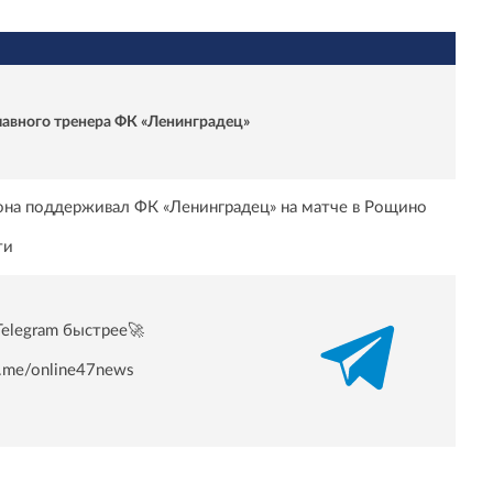
главного тренера ФК «Ленинградец»
иона поддерживал ФК «Ленинградец» на матче в Рощино
ти
Telegram быстрее🚀
/t.me/online47news