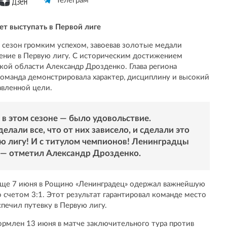
Телеграм
ет выступать в Первой лиге
сезон громким успехом, завоевав золотые медали
щение в Первую лигу. С историческим достижением
кой области Александр Дрозденко. Глава региона
команда демонстрировала характер, дисциплину и высокий
авленной цели.
 в этом сезоне — было удовольствие.
елали все, что от них зависело, и сделали это
ю лигу! И с титулом чемпионов! Ленинградцы
 — отметил Александр Дрозденко.
 Еще 7 июня в Рощино «Ленинградец» одержал важнейшую
 счетом 3:1. Этот результат гарантировал команде место
спечил путевку в Первую лигу.
рмлен 13 июня в матче заключительного тура против