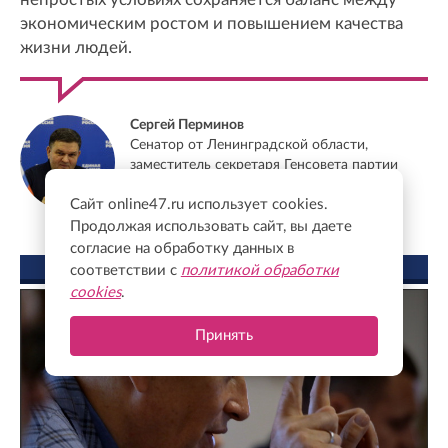
экономическим ростом и повышением качества
жизни людей.
Сергей Перминов
Сенатор от Ленинградской области,
заместитель секретаря Генсовета партии
"Единая Россия"
Сайт online47.ru использует cookies.
Продолжая использовать сайт, вы даете
согласие на обработку данных в
ФОТО ДНЯ
соответствии с
политикой обработки
cookies
.
Принять