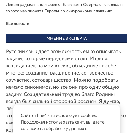
Ленинградская спортсменка Елизавета Смирнова завоевала
золото чемпионата Европы по синхронному плаванию
Все новости
МНЕНИЕ ЭКСПЕРТА
Русский язык дает возможность емко описывать
задачи, которые перед нами стоят. И слово
«созидание», на мой взгляд, объединяет в себе
многое: создание, расширение, сотворчество,
соучастие, сотоварищество. Можно подобрать
немало синонимов, но все они про одну общую
задачу. Созидательный труд во благо Родины
всегда был сильной стороной россиян. Я думаю,
ленинградцы с готовностью примут участие в
этом общем процессе, потому что сегодня только
Сайт online47.ru использует cookies.
Продолжая использовать сайт, вы даете
вместе можно решать те непростые задачи,
согласие на обработку данных в
которые перед нами стоят