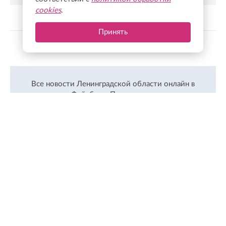
cookies
.
Принять
Показать больше
Все новости Ленинградской области онлайн в
Фейсбуке.
Подписаться
ЛЕНТА
ПОПУЛЯРНОЕ
Сегодня, 09:53
Спасатели Ленобласти усилили контроль за безопасностью
на водоемах
Сегодня, 09:31
Предпринимателей Ленобласти приглашают на деловой
форум в Петербурге